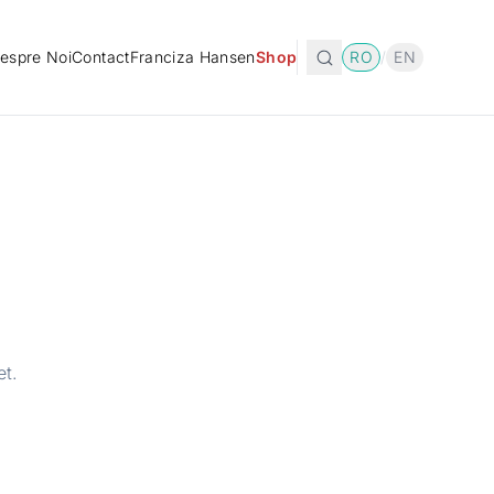
espre Noi
Contact
Franciza Hansen
Shop
RO
/
EN
et.